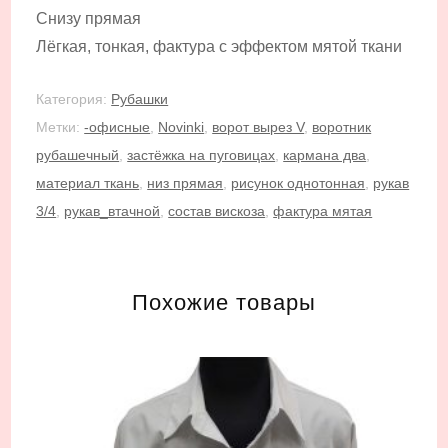
Снизу прямая
Лёгкая, тонкая, фактура с эффектом мятой ткани
Категория:
Рубашки
Метки:
-офисные
,
Novinki
,
ворот вырез V
,
воротник
рубашечный
,
застёжка на пуговицах
,
кармана два
,
материал ткань
,
низ прямая
,
рисунок однотонная
,
рукав
3/4
,
рукав_втачной
,
состав вискоза
,
фактура мятая
Похожие товары