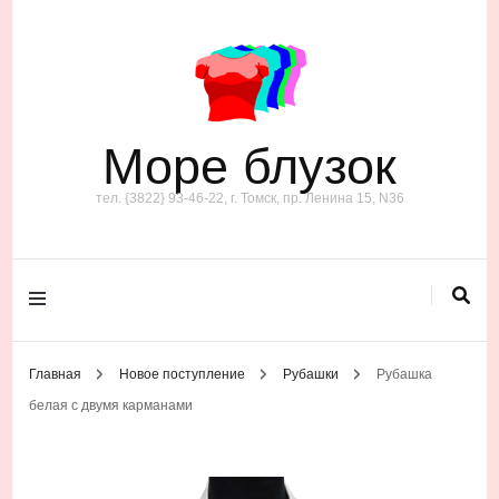
Море блузок
тел. {3822} 93-46-22, г. Томск, пр. Ленина 15, N36
Главная
Новое поступление
Рубашки
Рубашка
белая с двумя карманами