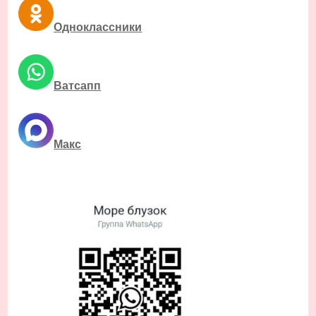
Одноклассники
Ватсапп
Макс