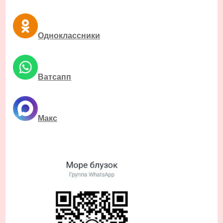
Одноклассники
Ватсапп
Макс