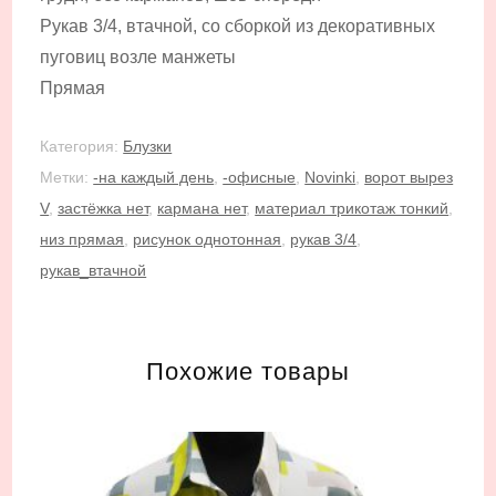
Рукав 3/4, втачной, со сборкой из декоративных
пуговиц возле манжеты
Прямая
Категория:
Блузки
Метки:
-на каждый день
,
-офисные
,
Novinki
,
ворот вырез
V
,
застёжка нет
,
кармана нет
,
материал трикотаж тонкий
,
низ прямая
,
рисунок однотонная
,
рукав 3/4
,
рукав_втачной
Похожие товары