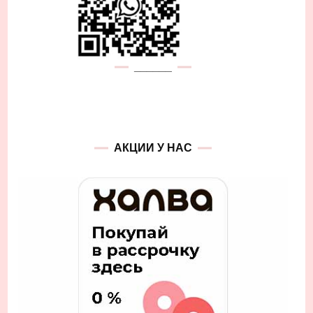
______
АКЦИИ У НАС