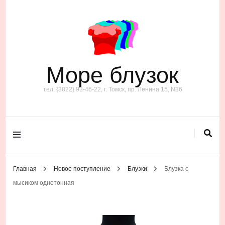
Море блузок
тел. {3822} 93-46-22, г. Томск, пр. Ленина 15, N36
Главная
Новое поступление
Блузки
Блузка с
мысиком однотонная