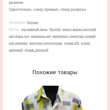
резинке
Однотонная, снизу прямая, сбоку разрезы
Категория:
Блузки
Метки:
-на каждый день
,
Novinki
,
ворот вырез круглый
,
застёжка нет
,
кармана нет
,
материал трикотаж тонкий
,
низ прямая
,
рисунок однотонная
,
рукав 3/4
,
рукав
широкий
,
рукав_втачной
Похожие товары