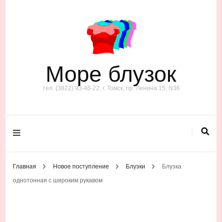
Море блузок
тел. {3822} 93-46-22, г. Томск, пр. Ленина 15, N36
Главная
Новое поступление
Блузки
Блузка
однотонная с широким рукавом