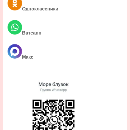
Одноклассники
Ватсапп
Макс