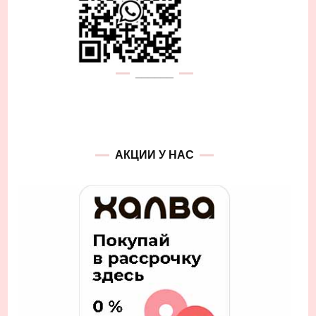
______
АКЦИИ У НАС