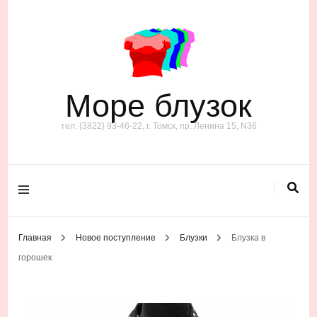
Море блузок
тел. {3822} 93-46-22, г. Томск, пр. Ленина 15, N36
Главная
Новое поступление
Блузки
Блузка в
горошек