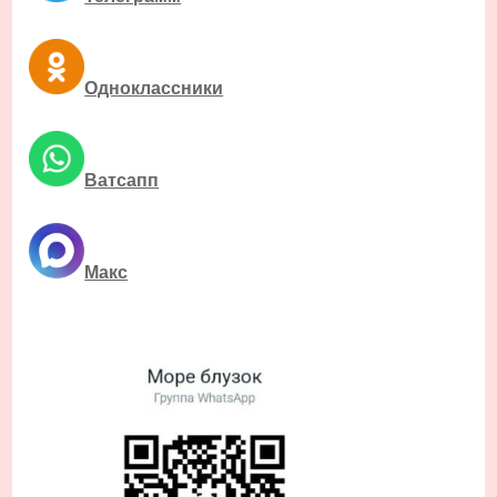
Одноклассники
Ватсапп
Макс