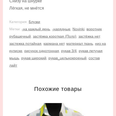
Снизу на шнурке
Лёгкая, не мнётся
Категория:
Блузки
Метки:
-на каждый день
,
-нарядные
,
Novinki
,
воротник
рубашечный
,
застёжка короткая (Поло)
,
застёжка нет
,
застежка потайная
,
кармана нет
,
материал ткань
,
низ на
кулиске
,
рисунок однотонная
,
рукав 3/4
,
рукав летучая
мышь
,
рукав широкий
,
рукав_цельнокроеный
,
состав
лайт
Похожие товары