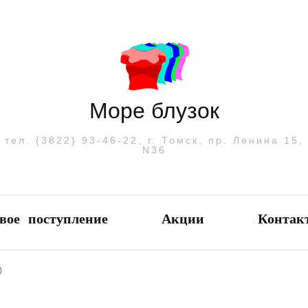
Море блузок
тел. {3822} 93-46-22, г. Томск, пр. Ленина 15,
N36
вое поступление
Акции
Контак
)