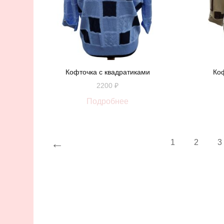
Кофточка с квадратиками
Ко
2200
₽
Подробнее
←
1
2
3