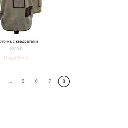
фточка с квадратами
2200
₽
Подробнее
…
5
6
7
8