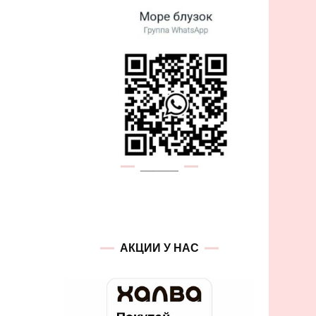
______
АКЦИИ У НАС