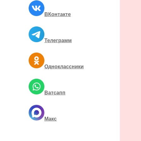
ВКонтакте
Телеграмм
Одноклассники
Ватсапп
Макс