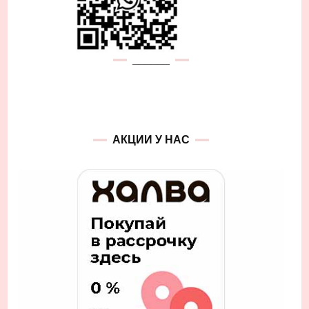
______
АКЦИИ У НАС