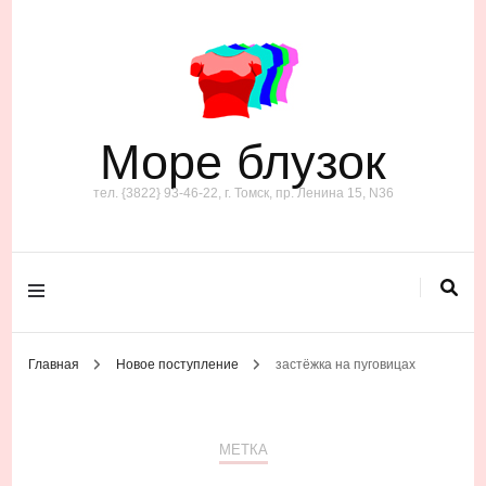
Море блузок
тел. {3822} 93-46-22, г. Томск, пр. Ленина 15, N36
Главная
Новое поступление
застёжка на пуговицах
МЕТКА