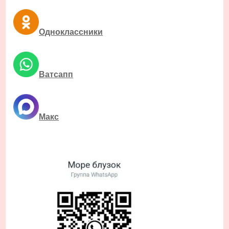
Одноклассники
Ватсапп
Макс