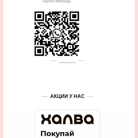
______
АКЦИИ У НАС