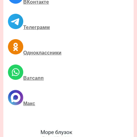
ВКонтакте
Телеграмм
Одноклассники
Ватсапп
Макс